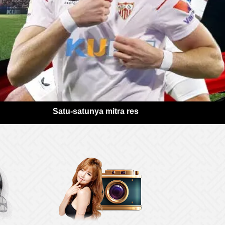
ember:
g Menang
ðŸ“‹ Daftar Situs Judi Online
00%