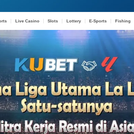
username
password
SPORTS
CASINO
POKER
TOGEL
ARCAD
Rp.
Updating