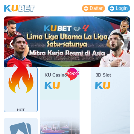
Masuk
Daftar
Logo
KUBET Situs Slo
HOT GAMES
LUCKY SPIN
SLOTS
SPORTS
CASINO
POKER
Rp.
Updating
ARCADE
Main Sekarang
Main Sekarang
Main Sekarang