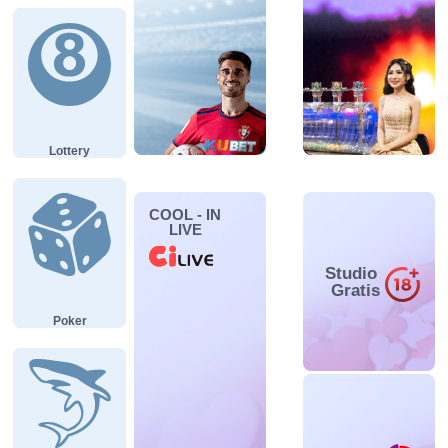
Main Sekarang
Main Sekarang
Main Sekarang
Main Sekarang
Main Sekarang
Main Sekarang