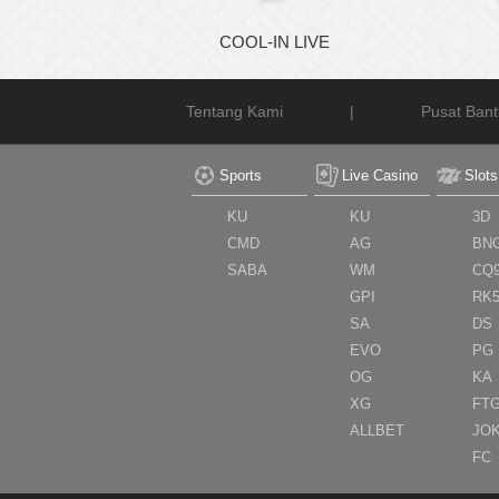
Stay Connected
Payment Method